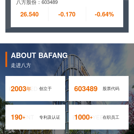
八方股份：603489
26.540
-0.170
-0.64%
ABOUT BAFANG
走进八方
2003
603489
FOUNDED IN
STOCK
年
创立于
股票代码
190
1000
PATENT
EMPLOYEE
+
+
专利及认证
在职员工