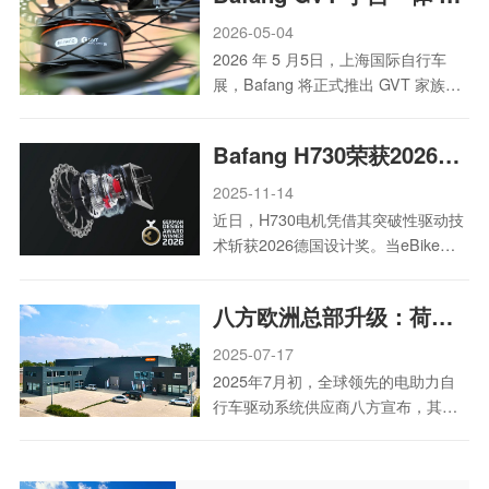
2026-05-04
2026 年 5 月5日，上海国际自行车
展，Bafang 将正式推出 GVT 家族新
成员——RG E510 手自一体 5 挡电变
花鼓。这是 GVT 家族首款手自一体电
Bafang H730荣获2026德国设计奖，定义城市骑行新风尚
子变速方案，专为 eBike 设计，可匹
配最大 120 Nm 输出的中置电机。它
2025-11-14
与 Bafang M210（城市车）、
近日，H730电机凭借其突破性驱动技
M410（旅行车）、M430（载货车）
术斩获2026德国设计奖。当eBike日
深度协同，构建一套能理解骑手意
益成为欧洲日常出行的重要一环，该
图、预判路况、并融入骑行本能的智
配备了GVT技术的三速自动换挡轮毂
能驱动方案。
八方欧洲总部升级：荷兰新基地落成，进一步提升服务能力
系统，以无缝集成、低维护需求和高
可靠性，精准满足了骑行者的核心需
2025-07-17
求。
2025年7月初，全球领先的电助力自
行车驱动系统供应商八方宣布，其
2012年在荷兰设立的欧洲总部，已正
式迁入位于Cuijk的新基地。