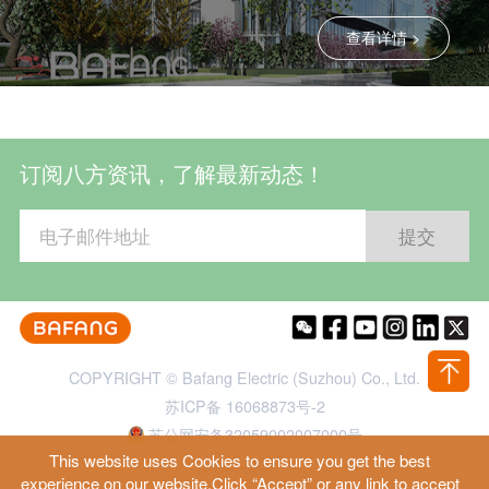
查看详情 >
订阅八方资讯，了解最新动态！
COPYRIGHT © Bafang Electric (Suzhou) Co., Ltd.
苏ICP备 16068873号-2
苏公网安备32059002007000号
This website uses Cookies to ensure you get the best
隐私政策
experience on our website.Click “Accept” or any link to accept